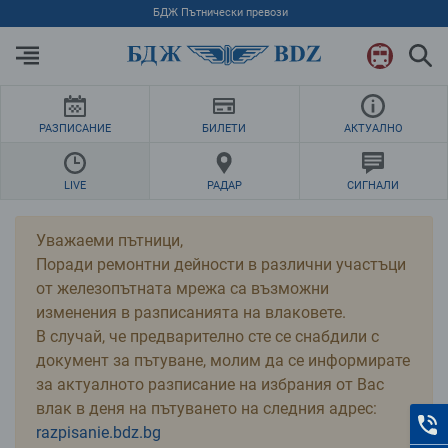
Преминете към основното съдържание
БДЖ Пътнически превози
РАЗПИСАНИЕ
БИЛЕТИ
АКТУАЛНО
LIVE
РАДАР
СИГНАЛИ
Уважаеми пътници,
Поради ремонтни дейности в различни участъци
от железопътната мрежа са възможни
изменения в разписанията на влаковете.
В случай, че предварително сте се снабдили с
документ за пътуване, молим да се информирате
за актуалното разписание на избрания от Вас
влак в деня на пътуването на следния адрес:
К
razpisanie.bdz.bg