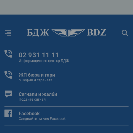
Обнови
Меню
Търс
02 931 11 11
Информационен център БДЖ
ЖП бюра и гари
в София и страната
Сигнали и жалби
Подайте сигнал
Facebook
Следвайте ни във Facebook