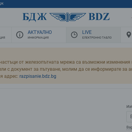
ДЖ
АКТУАЛНО
LIVE
ЦИЯ
ИНФОРМАЦИЯ
ЕЛЕКТРОННО ТАБЛО
частъци от железопътната мрежа са възможни изменения в
дили с документ за пътуване, молим да се информирате за 
ия адрес:
razpisanie.bdz.bg
Из
Ва