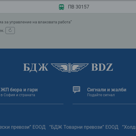
ПВ 30157
а за управление на влаковата работа”
↻
ек.
Обнови
ЖП бюра и гари
Сигнали и жалби
в София и страната
Подайте сигнал
ески превози” ЕООД
“БДЖ Товарни превози” ЕООД
“Холд