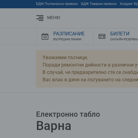
Преминете към основното съдържание
БДЖ Пътнически превози
БДЖ Товарни превози
Холдинг Б
МЕНЮ
РАЗПИСАНИЕ
БИЛЕТИ
ВЪТРЕШНИ ЛИНИИ
ОНЛАЙН РЕЗЕРВА
Уважаеми пътници,
Поради ремонтни дейности в различни у
В случай, че предварително сте се снаб
Вас влак в деня на пътуването на следн
Електронно табло
Варна