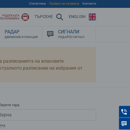
Статистика
Профил на купувача
Контакти
РОДОПСКАТА
ТЪРСЕНЕ
ENGLISH
ТЕСНОЛИНЕЙКА
РАДАР
СИГНАЛИ
ДВИЖЕНИЕ И ЛОКАЦИЯ
ПОДАЙТЕ СИГНАЛ
 разписанията на влаковете.
актуалното разписание на избрания от
берете гара
К
С
рна