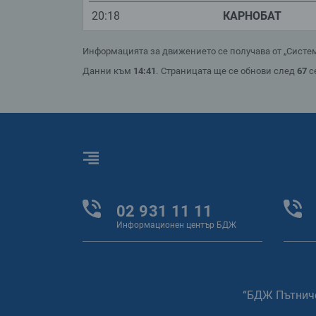
20:18
КАРНОБАТ
Информацията за движението се получава от „Систем
Данни към
14:41
.
Страницата ще се обнови след
67
с
Меню
02 931 11 11
Информационен център БДЖ
“БДЖ Пътнич